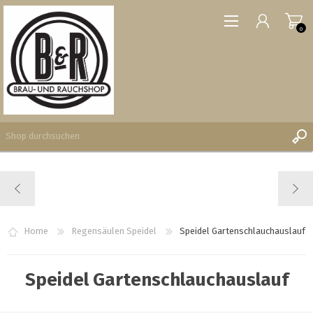
0
REGISTRIERUNG
ANMELDEN
WUNSCHLISTE
Home
Regensäulen Speidel
Speidel Gartenschlauchauslauf
0
Speidel Gartenschlauchauslauf