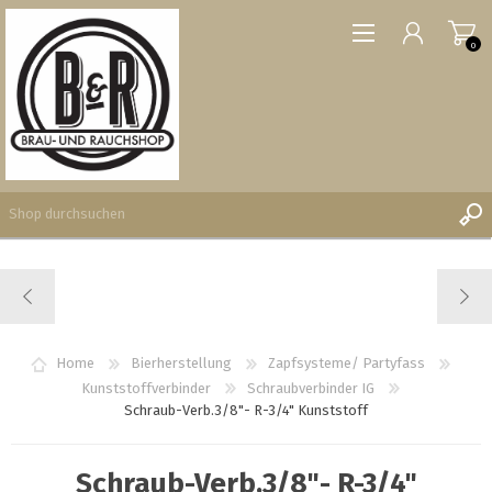
0
REGISTRIERUNG
ANMELDEN
WUNSCHLISTE
Home
Bierherstellung
Zapfsysteme/ Partyfass
0
Kunststoffverbinder
Schraubverbinder IG
Schraub-Verb.3/8"- R-3/4" Kunststoff
Schraub-Verb.3/8"- R-3/4"