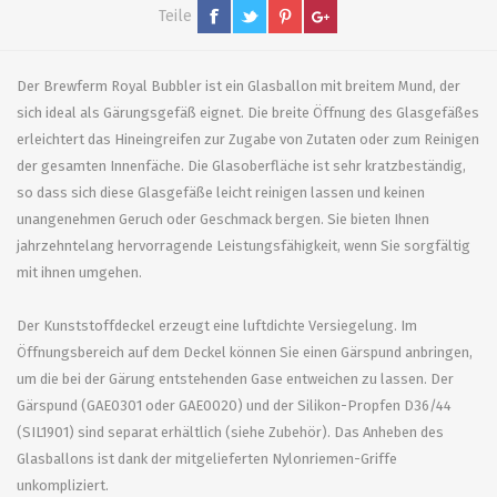
Teile
Der Brewferm Royal Bubbler ist ein Glasballon mit breitem Mund, der
sich ideal als Gärungsgefäß eignet. Die breite Öffnung des Glasgefäßes
erleichtert das Hineingreifen zur Zugabe von Zutaten oder zum Reinigen
der gesamten Innenfäche. Die Glasoberfläche ist sehr kratzbeständig,
so dass sich diese Glasgefäße leicht reinigen lassen und keinen
unangenehmen Geruch oder Geschmack bergen. Sie bieten Ihnen
jahrzehntelang hervorragende Leistungsfähigkeit, wenn Sie sorgfältig
mit ihnen umgehen.
Der Kunststoffdeckel erzeugt eine luftdichte Versiegelung. Im
Öffnungsbereich auf dem Deckel können Sie einen Gärspund anbringen,
um die bei der Gärung entstehenden Gase entweichen zu lassen. Der
Gärspund (GAE0301 oder GAE0020) und der Silikon-Propfen D36/44
(SIL1901) sind separat erhältlich (siehe Zubehör). Das Anheben des
Glasballons ist dank der mitgelieferten Nylonriemen-Griffe
unkompliziert.