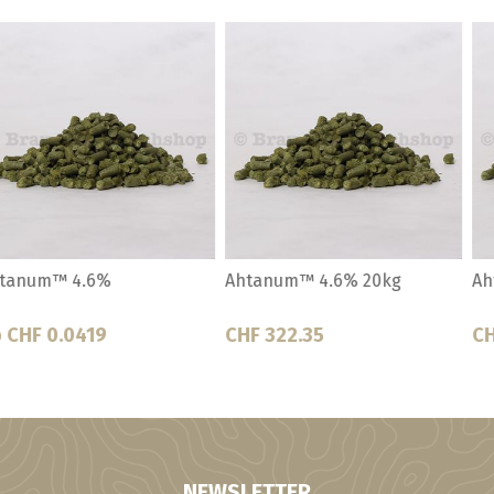
Ahtanum™ 4.6% 5kg
Alora 8.3%
CHF 125.45
Ab CHF 0.063
NEWSLETTER