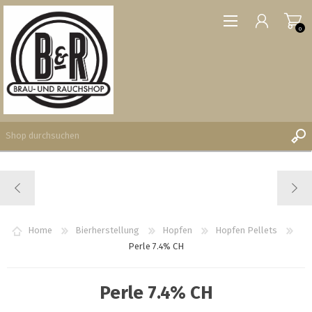
0
REGISTRIERUNG
ANMELDEN
WUNSCHLISTE
Home
Bierherstellung
Hopfen
Hopfen Pellets
0
Perle 7.4% CH
Perle 7.4% CH