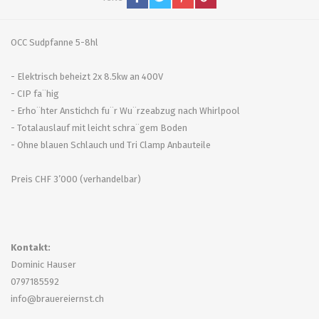
OCC Sudpfanne 5-8hl
- Elektrisch beheizt 2x 8.5kw an 400V
- CIP fa¨hig
- Erho¨hter Anstichch fu¨r Wu¨rzeabzug nach Whirlpool
- Totalauslauf mit leicht schra¨gem Boden
- Ohne blauen Schlauch und Tri Clamp Anbauteile
Preis CHF 3’000 (verhandelbar)
Kontakt:
Dominic Hauser
0797185592
info@brauereiernst.ch