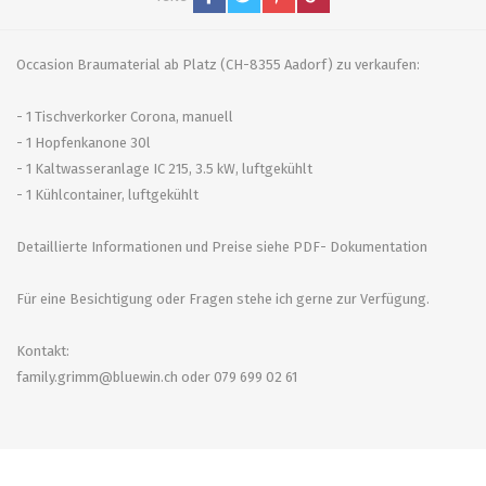
Occasion Braumaterial ab Platz (CH-8355 Aadorf) zu verkaufen:
- 1 Tischverkorker Corona, manuell
- 1 Hopfenkanone 30l
- 1 Kaltwasseranlage IC 215, 3.5 kW, luftgekühlt
- 1 Kühlcontainer, luftgekühlt
Detaillierte Informationen und Preise siehe PDF- Dokumentation
Für eine Besichtigung oder Fragen stehe ich gerne zur Verfügung.
Kontakt:
family.grimm@bluewin.ch oder 079 699 02 61