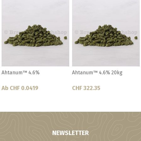
um™ 4.6% 20kg
Ahtanum™ 4.6% 5kg
Alora
22.35
CHF 125.45
Ab C
NEWSLETTER