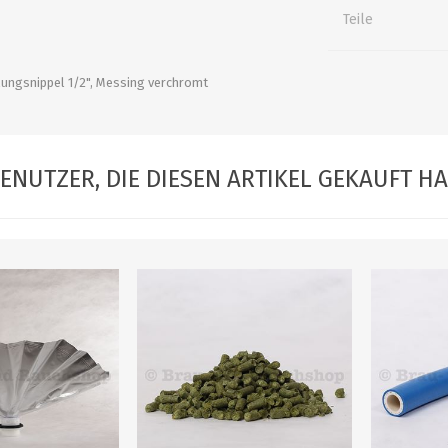
alle zeigen
alle zeigen
alle zeigen
Teile
ZUBEHÖR
WÜRZEKÜHLUNG
ungsnippel 1/2", Messing verchromt
ENUTZER, DIE DIESEN ARTIKEL GEKAUFT H
MILCHGEWINDE
Reduzierstücke
Schaugläser und
Schiebventil