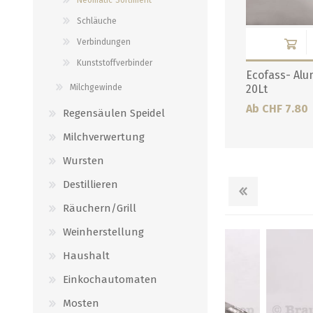
Verbindungen
alle zeigen
Schläuche
alle zeigen
Verbindungen
Kunststoffverbinder
Ecofass- Alu
Milchgewinde
20Lt
Ab CHF 7.80
Regensäulen Speidel
Milchverwertung
Wursten
Destillieren
Räuchern/Grill
Weinherstellung
Haushalt
Einkochautomaten
Mosten