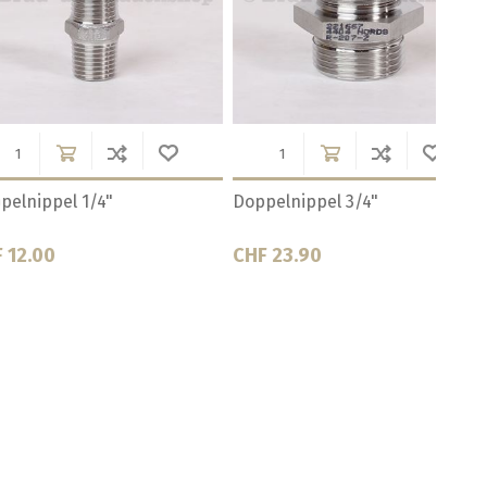
el 3/8"
Doppelnippel 5/8"
Doppel
CHF 5.00
CHF 