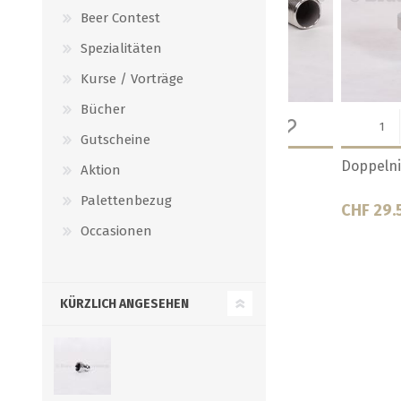
Beer Contest
Spezialitäten
Kurse / Vorträge
Bücher
Gutscheine
Doppelnippel 1/2"
Doppelnippel 1/
Aktion
Palettenbezug
CHF 14.00
CHF 12.00
Occasionen
KÜRZLICH ANGESEHEN