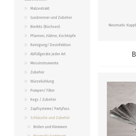
alle zeigen
alle zeigen
alle zeigen
Malzextrakt
Gasbrenner und Zubehör
PALETTENBEZUG
OCCASIONEN
ABFÜLLGERÄTE JEDER ART
MESSINSTRUMENTE
Neomatic Kuppl
Bierkits (Büchsen)
Pfannen, Hähne, Kochtöpfe
Abfüllgeräte drucklos
Stammwürze/Dichte
Reinigung/ Desinfektion
Gegendruckabfüller
Messzylinder für Spindeln
B
Abfüllgeräte jeder Art
PH-Messung
Messinstrumente
Thermometer
Zubehör
alle zeigen
Würzekühlung
Pumpen/ Filter
ZAPFSYSTEME/ PARTYFASS
SCHLÄUCHE UND
ZUBEHÖR
Kegs / Zubehör
Growler
Zapfsysteme/ Partyfass
Briden und Klemmen
Tropfbleche
Schläuche und Zubehör
Neomatic-Sortiment
Durchlaufkühler
Briden und Klemmen
Schläuche
Partyfass 5 Liter
Neomatic-Sortiment