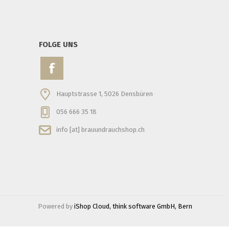
FOLGE UNS
Hauptstrasse 1, 5026 Densbüren
056 666 35 18
info [at] brauundrauchshop.ch
Powered by
iShop Cloud, think software GmbH, Bern