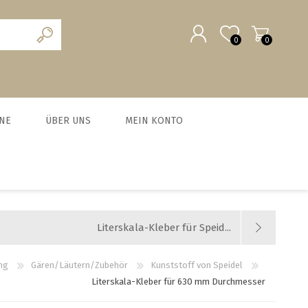
0
0
REGISTRIERUNG
NE
ÜBER UNS
MEIN KONTO
ANMELDEN
scheine
Team
MALZ UND BRAUZUSÄTZE
MILCHVERWERTUNG
WURSTEN
HEFE
chein
News und Agenda
BIO Malze
Käse
Trockenhefe
Fleisch-Hobel
Jobs
Literskala-Kleber für Speid...
Barke® und Tennen- Malz
Joghurt
Flüssighefe
Wurst und Zubehör
Weyermann-Vertretung
Brühmalze
Kefir
Hefezucht
Messer
ng
Gären/Läutern/Zubehör
Kunststoff von Speidel
Literskala-Kleber für 630 mm Durchmesser
Caramelmalze
Starterset Bratwurst
alle zeigen