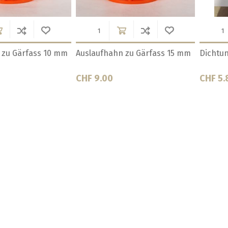
laufhahn
Dichtung zu Domdeckel f.
Dichtung z
Drucktank
Speidel
CHF 61.20
CHF 3.80