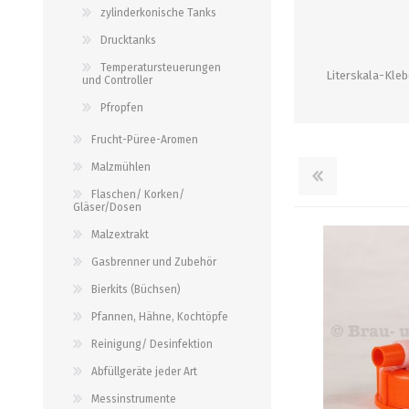
alle zeigen
alle zeigen
zylinderkonische Tanks
alle zeigen
Drucktanks
PALETTENBEZUG
OCCASIONEN
Temperatursteuerungen
ABFÜLLGERÄTE JEDER ART
MESSINSTRUMENTE
Literskala-Kle
und Controller
Pfropfen
Abfüllgeräte drucklos
Stammwürze/Dichte
Frucht-Püree-Aromen
Gegendruckabfüller
Messzylinder für Spindeln
Malzmühlen
PH-Messung
Flaschen/ Korken/
Thermometer
Gläser/Dosen
alle zeigen
Malzextrakt
Gasbrenner und Zubehör
ZAPFSYSTEME/ PARTYFASS
SCHLÄUCHE UND
Bierkits (Büchsen)
ZUBEHÖR
Pfannen, Hähne, Kochtöpfe
Growler
Briden und Klemmen
Reinigung/ Desinfektion
Tropfbleche
Neomatic-Sortiment
Abfüllgeräte jeder Art
Durchlaufkühler
Schläuche
Messinstrumente
Partyfass 5 Liter