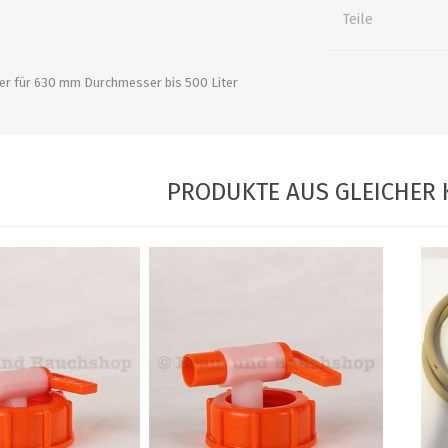
alle zeigen
alle zeigen
alle zeigen
Teile
ZUBEHÖR
WÜRZEKÜHLUNG
ber für 630 mm Durchmesser bis 500 Liter
PRODUKTE AUS GLEICHER 
MILCHGEWINDE
Reduzierstücke
Schaugläser und
Schiebventil