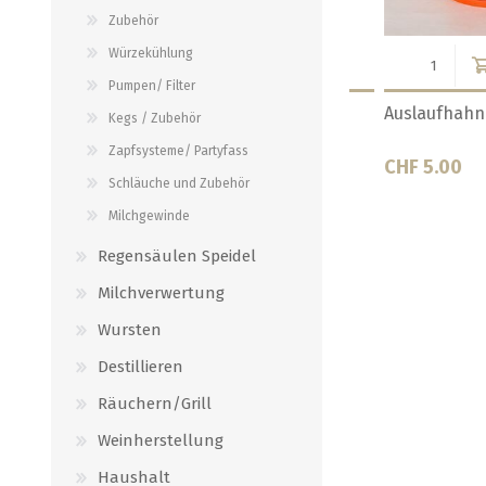
Verbindungen
Zubehör
alle zeigen
alle zeigen
Würzekühlung
Pumpen/ Filter
ass 15 mm
Dichtung zu 60/120 Lt Gärtank
Dichtung zu Aus
Kegs / Zubehör
Messing verchr.
Zapfsysteme/ Partyfass
CHF 5.80
CHF 1.50
Schläuche und Zubehör
Milchgewinde
Regensäulen Speidel
Milchverwertung
Wursten
Destillieren
Räuchern/Grill
Weinherstellung
Haushalt