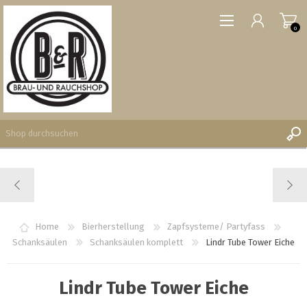
0
REGISTRIERUNG
ANMELDEN
WUNSCHLISTE
Home
Bierherstellung
Zapfsysteme/ Partyfass
0
Schanksäulen
Schanksäulen komplett
Lindr Tube Tower Eiche
Lindr Tube Tower Eiche