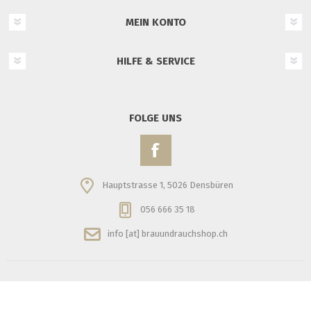
MEIN KONTO
HILFE & SERVICE
FOLGE UNS
Hauptstrasse 1, 5026 Densbüren
056 666 35 18
info [at] brauundrauchshop.ch
Copyright © 2026 Brau- und Rauchshop. Alle Rechte vorbehalten.
Powered by
iShop Cloud, think software GmbH, Bern