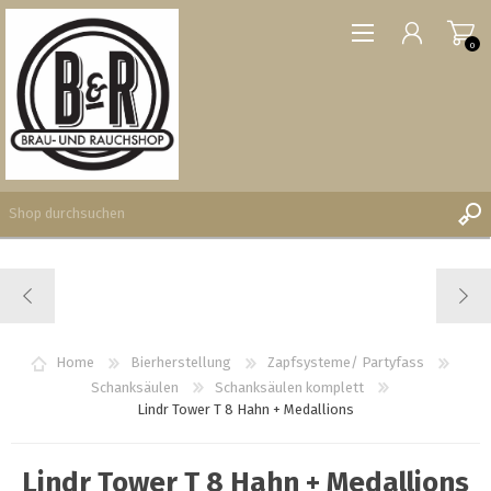
0
REGISTRIERUNG
ANMELDEN
WUNSCHLISTE
Home
Bierherstellung
Zapfsysteme/ Partyfass
0
Schanksäulen
Schanksäulen komplett
Lindr Tower T 8 Hahn + Medallions
Lindr Tower T 8 Hahn + Medallions