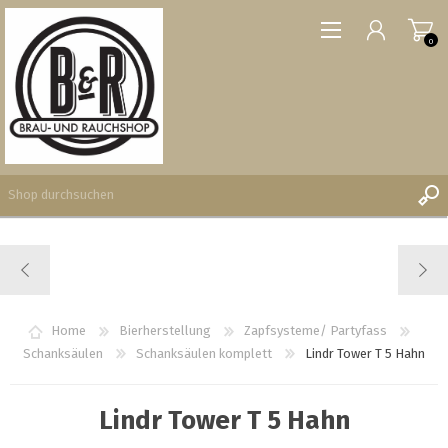
0
REGISTRIERUNG
ANMELDEN
WUNSCHLISTE
Home
Bierherstellung
Zapfsysteme/ Partyfass
0
Schanksäulen
Schanksäulen komplett
Lindr Tower T 5 Hahn
Lindr Tower T 5 Hahn