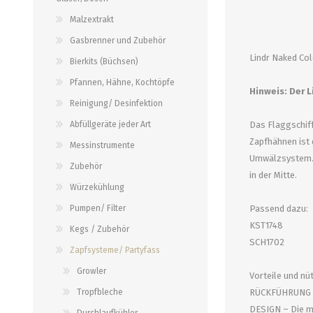
alle zeigen
alle zeigen
alle zeigen
Malzextrakt
Gasbrenner und Zubehör
PALETTENBEZUG
OCCASIONEN
ABFÜLLGERÄTE JEDER ART
MESSINSTRUMENTE
Lindr Naked Col
Bierkits (Büchsen)
Pfannen, Hähne, Kochtöpfe
Abfüllgeräte drucklos
Stammwürze/Dichte
Hinweis: Der L
Reinigung/ Desinfektion
Gegendruckabfüller
Messzylinder für Spindeln
Abfüllgeräte jeder Art
Das Flaggschiff
PH-Messung
Zapfhähnen ist 
Messinstrumente
Thermometer
Umwälzsystem. D
Zubehör
alle zeigen
in der Mitte.
Würzekühlung
Pumpen/ Filter
Passend dazu:
ZAPFSYSTEME/ PARTYFASS
SCHLÄUCHE UND
KST1748
ZUBEHÖR
Kegs / Zubehör
SCH1702
Growler
Zapfsysteme/ Partyfass
Briden und Klemmen
Tropfbleche
Growler
Vorteile und nü
Neomatic-Sortiment
Durchlaufkühler
Tropfbleche
RÜCKFÜHRUNG – D
Schläuche
DESIGN – Die ma
Partyfass 5 Liter
Durchlaufkühler