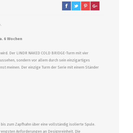
PUMPEN/ FILTER
KEGS / ZUBEHÖR
.
Filter, Siebe
Kegs neu und Occasionen
ca. 6 Wochen
Filterpumpen
Ersatzteile und Zubehör
in wird. Der LINDR NAKED COLD BRIDGE-Turm mit vier
Pumpen
CO2 und Zubehör
Aussehen, sondern vor allem durch sein einzigartiges
Druckminderer
nst meinen. Der einzige Turm der Serie mit einem Ständer
alle zeigen
is zum Zapfhahn über eine vollständig isolierte Spule.
rengsten Anforderungen an Designreinheit. Die