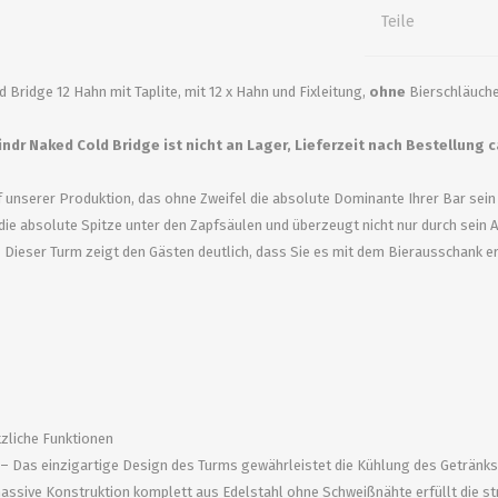
alle zeigen
alle zeigen
alle zeigen
Teile
ZUBEHÖR
WÜRZEKÜHLUNG
d Bridge 12 Hahn mit Taplite, mit 12 x Hahn und Fixleitung,
ohne
Bierschläuche
indr Naked Cold Bridge ist nicht an Lager, Lieferzeit nach Bestellung 
 unserer Produktion, das ohne Zweifel die absolute Dominante Ihrer Bar se
die absolute Spitze unter den Zapfsäulen und überzeugt nicht nur durch sein 
ieser Turm zeigt den Gästen deutlich, dass Sie es mit dem Bierausschank er
MILCHGEWINDE
Reduzierstücke
Schaugläser und
tzliche Funktionen
Schiebventil
as einzigartige Design des Turms gewährleistet die Kühlung des Getränks b
ssive Konstruktion komplett aus Edelstahl ohne Schweißnähte erfüllt die st