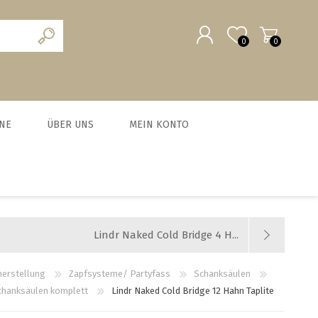
0
0
REGISTRIERUNG
NE
ÜBER UNS
MEIN KONTO
ANMELDEN
scheine
Team
MALZ UND BRAUZUSÄTZE
MILCHVERWERTUNG
WURSTEN
HEFE
chein
News und Agenda
BIO Malze
Käse
Trockenhefe
Fleisch-Hobel
Jobs
Lindr Naked Cold Bridge 4 H...
Barke® und Tennen- Malz
Joghurt
Flüssighefe
Wurst und Zubehör
Weyermann-Vertretung
Brühmalze
Kefir
Hefezucht
Messer
herstellung
Zapfsysteme/ Partyfass
Schanksäulen
chanksäulen komplett
Lindr Naked Cold Bridge 12 Hahn Taplite
Caramelmalze
Starterset Bratwurst
alle zeigen