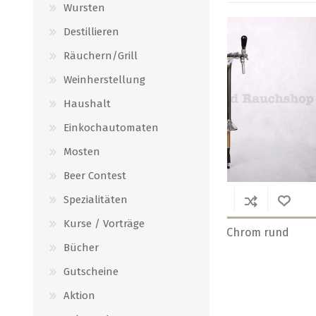
Wursten
Destillieren
Räuchern/Grill
Weinherstellung
Haushalt
Einkochautomaten
Mosten
Beer Contest
Spezialitäten
Kurse / Vorträge
 rund
Kobra 3-leitig Chrom rund
Kobra 4-leitig 
komplett
Bücher
CHF 254.00
CHF 368.00
Gutscheine
Aktion