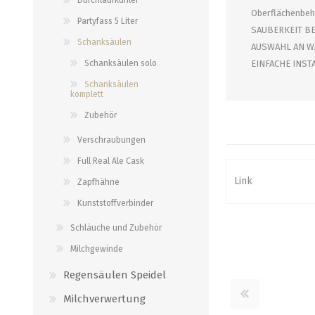
Verbindungen
Oberflächenbeha
alle zeigen
Partyfass 5 Liter
SAUBERKEIT BEHA
alle zeigen
Schanksäulen
AUSWAHL AN WAS
Schanksäulen solo
EINFACHE INSTAL
Schanksäulen
komplett
Zubehör
Verschraubungen
Full Real Ale Cask
Link
Zapfhähne
Kunststoffverbinder
Schläuche und Zubehör
Milchgewinde
Regensäulen Speidel
Milchverwertung