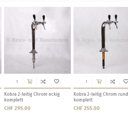
Chrom komplett
Lindr Cold Bridge 4 Hahn
Lindr Cold
Nostalgie Tapl.
Taplite
CHF 2050.00
CHF 1816.