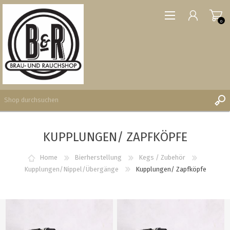
0
KUPPLUNGEN/ ZAPFKÖPFE
REGISTRIERUNG
ANMELDEN
Home
Bierherstellung
Kegs / Zubehör
WUNSCHLISTE
Kupplungen/Nippel/Übergänge
Kupplungen/ Zapfköpfe
0