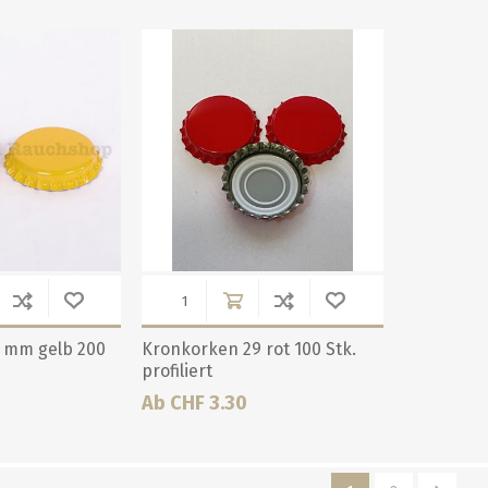
alle zeigen
alle zeigen
alle zeigen
ZUBEHÖR
WÜRZEKÜHLUNG
MILCHGEWINDE
 mm gelb 200
Kronkorken 29 rot 100 Stk.
profiliert
Reduzierstücke
Ab CHF 3.30
Schaugläser und
Schiebventil