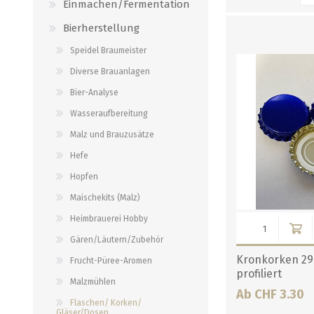
Einmachen/Fermentation
Bierherstellung
DESTILLIEREN
HOPFEN
MAISCHEKITS (MALZ)
RÄUCHERN/GRILL
Speidel Braumeister
BIO Hopfen
Likörextrakt Alcoferm
Brewie Pads
Räuchermehl
Diverse Brauanlagen
Cryo Hop
Likörextrakt Lick
Kurzmaischekits
Räucheröfen
Bier-Analyse
Hopfenpflanzen
Holzfass
Brewferm Maischekit
Grill und Zubehör
Wasseraufbereitung
Hopfen Pellets
Behälter
untergärige Maischekits
Dekor- und Pökelgewürze
Malz und Brauzusätze
alle zeigen
alle zeigen
alle zeigen
alle zeigen
Hefe
Hopfen
FLASCHEN/ KORKEN/
BEER CONTEST
SPEZIALITÄTEN
MALZEXTRAKT
Maischekits (Malz)
GLÄSER/DOSEN
Heimbrauerei Hobby
Beer Contest 2026
Hausspezialitäten
Gären/Läutern/Zubehör
Growler
Beer Contest 2025
Diverse Nahrungsmittel
Kronkorken 29 
Frucht-Püree-Aromen
2 Liter Siphons
Beer Contest 2024
Bier
profiliert
Malzmühlen
Flaschen einzeln
Ab CHF 3.30
Beer Contest 2023
Spirituosen
Flaschen/ Korken/
Flaschen palettenweise
Gläser/Dosen