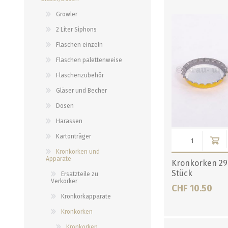
alle zeigen
alle zeigen
alle zeigen
Growler
2 Liter Siphons
PALETTENBEZUG
OCCASIONEN
ABFÜLLGERÄTE JEDER ART
MESSINSTRUMENTE
Flaschen einzeln
Flaschen palettenweise
Abfüllgeräte drucklos
Stammwürze/Dichte
Flaschenzubehör
Gegendruckabfüller
Messzylinder für Spindeln
Gläser und Becher
PH-Messung
Dosen
Thermometer
Harassen
alle zeigen
Kartonträger
Kronkorken und
ZAPFSYSTEME/ PARTYFASS
SCHLÄUCHE UND
Apparate
Kronkorken 29
ZUBEHÖR
Stück
Ersatzteile zu
Growler
Verkorker
CHF 10.50
Briden und Klemmen
Tropfbleche
Kronkorkapparate
Neomatic-Sortiment
Durchlaufkühler
Kronkorken
Schläuche
Partyfass 5 Liter
Kronkorken