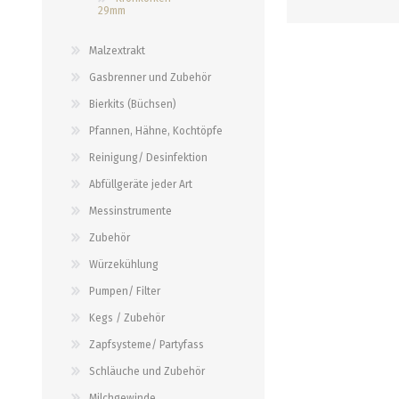
29mm
Verbindungen
alle zeigen
alle zeigen
Malzextrakt
Gasbrenner und Zubehör
Bierkits (Büchsen)
Pfannen, Hähne, Kochtöpfe
Reinigung/ Desinfektion
Abfüllgeräte jeder Art
Messinstrumente
Zubehör
Würzekühlung
Pumpen/ Filter
Kegs / Zubehör
Zapfsysteme/ Partyfass
Schläuche und Zubehör
Milchgewinde