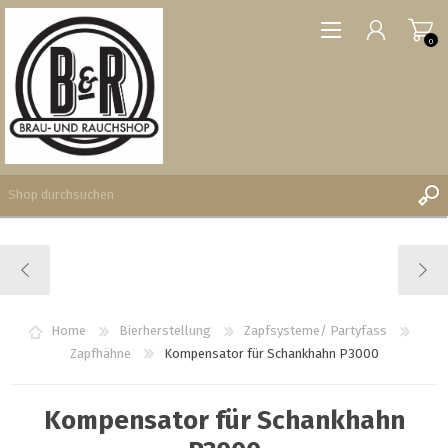
0
REGISTRIERUNG
ANMELDEN
WUNSCHLISTE
Home
Bierherstellung
Zapfsysteme/ Partyfass
0
Zapfhähne
Kompensator für Schankhahn P3000
Kompensator für Schankhahn