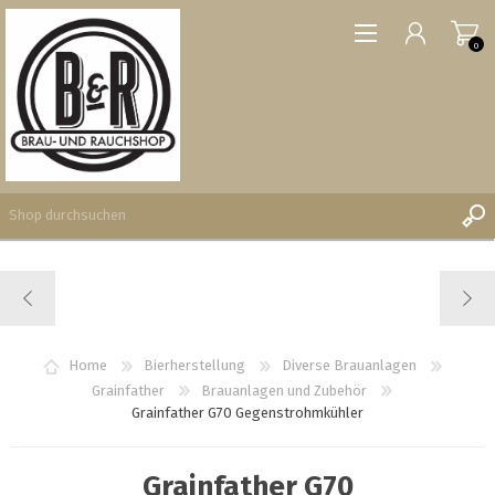
0
REGISTRIERUNG
ANMELDEN
WUNSCHLISTE
Home
Bierherstellung
Diverse Brauanlagen
0
Grainfather
Brauanlagen und Zubehör
Grainfather G70 Gegenstrohmkühler
Grainfather G70