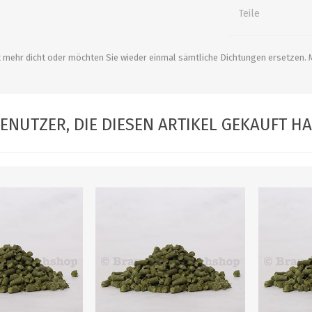
alle zeigen
alle zeigen
alle zeigen
Teile
ZUBEHÖR
WÜRZEKÜHLUNG
ht mehr dicht oder möchten Sie wieder einmal sämtliche Dichtungen ersetzen. M
ENUTZER, DIE DIESEN ARTIKEL GEKAUFT H
MILCHGEWINDE
Reduzierstücke
Schaugläser und
Schiebventil