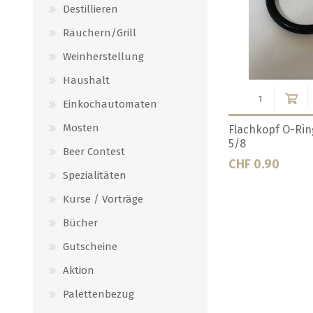
Destillieren
Räuchern/Grill
Weinherstellung
Haushalt
Einkochautomaten
Mosten
entil O-
Dichtung rot zu CC 5 Stück, 1/2
Dichtung weiss z
BSF
7/16
Beer Contest
CHF 2.00
CHF 2.00
Spezialitäten
Kurse / Vorträge
Bücher
Gutscheine
Aktion
Palettenbezug