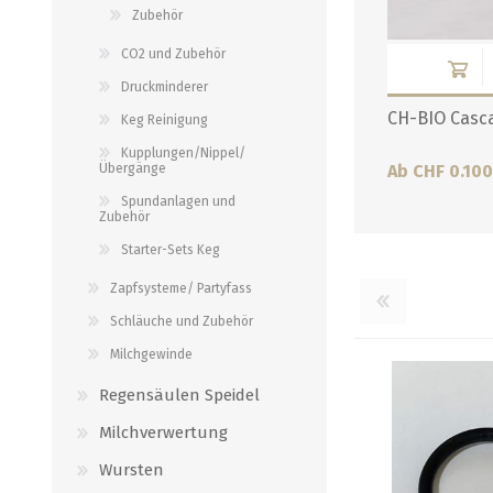
Zubehör
Verbindungen
alle zeigen
alle zeigen
CO2 und Zubehör
Druckminderer
CH-BIO Casc
Keg Reinigung
Kupplungen/Nippel/
Übergänge
Ab CHF 0.10
Spundanlagen und
Zubehör
Starter-Sets Keg
Zapfsysteme/ Partyfass
Schläuche und Zubehör
Milchgewinde
Regensäulen Speidel
Milchverwertung
Wursten