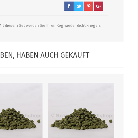
PUMPEN/ FILTER
KEGS / ZUBEHÖR
it diesem Set werden Sie Ihren Keg wieder dicht kriegen.
Filter, Siebe
Kegs neu und Occasionen
Filterpumpen
Ersatzteile und Zubehör
ABEN, HABEN AUCH GEKAUFT
Pumpen
CO2 und Zubehör
Druckminderer
alle zeigen