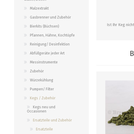
alle zeigen
alle zeigen
alle zeigen
Malzextrakt
Gasbrenner und Zubehör
PALETTENBEZUG
OCCASIONEN
ABFÜLLGERÄTE JEDER ART
MESSINSTRUMENTE
Ist Ihr Keg nic
Bierkits (Büchsen)
Pfannen, Hähne, Kochtöpfe
Abfüllgeräte drucklos
Stammwürze/Dichte
Reinigung/ Desinfektion
Gegendruckabfüller
Messzylinder für Spindeln
B
Abfüllgeräte jeder Art
PH-Messung
Messinstrumente
Thermometer
Zubehör
alle zeigen
Würzekühlung
Pumpen/ Filter
ZAPFSYSTEME/ PARTYFASS
SCHLÄUCHE UND
ZUBEHÖR
Kegs / Zubehör
Growler
Kegs neu und
Occasionen
Briden und Klemmen
Tropfbleche
Ersatzteile und Zubehör
Neomatic-Sortiment
Durchlaufkühler
Ersatzteile
Schläuche
Partyfass 5 Liter