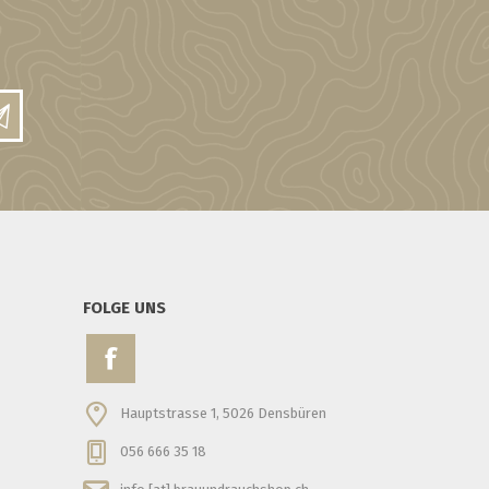
FOLGE UNS
Hauptstrasse 1, 5026 Densbüren
056 666 35 18
info [at] brauundrauchshop.ch