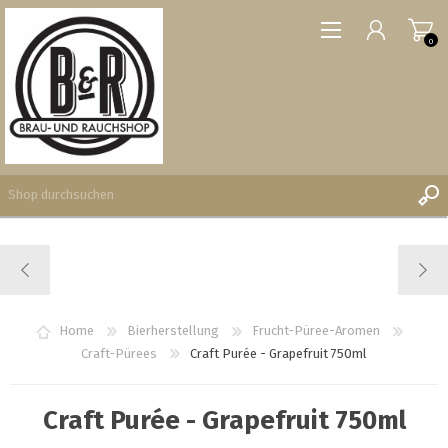
0
REGISTRIERUNG
ANMELDEN
WUNSCHLISTE
Home
Bierherstellung
Frucht-Püree-Aromen
0
Craft-Pürees
Craft Purée - Grapefruit 750ml
Craft Purée - Grapefruit 750ml