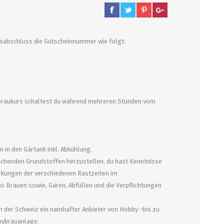
PUMPEN/ FILTER
KEGS / ZUBEHÖR
gsabschluss die Gutscheinnummer wie folgt:
Filter, Siebe
Kegs neu und Occasionen
Filterpumpen
Ersatzteile und Zubehör
Pumpen
CO2 und Zubehör
erbraukurs schaltest du während mehreren Stunden vom
Druckminderer
alle zeigen
 in den Gärtank inkl. Abkühlung.
rechenden Grundstoffen herzustellen, du hast Kenntnisse
irkungen der verschiedenen Rastzeiten im
s Brauen sowie, Gären, Abfüllen und die Verpflichtungen
in der Schweiz ein namhafter Anbieter von Hobby -bis zu
bbybrauanlage.