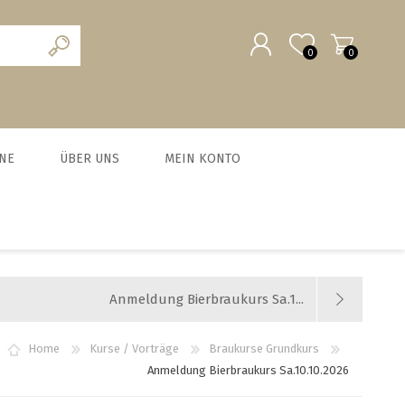
0
0
REGISTRIERUNG
NE
ÜBER UNS
MEIN KONTO
ANMELDEN
scheine
Team
MALZ UND BRAUZUSÄTZE
MILCHVERWERTUNG
WURSTEN
HEFE
chein
News und Agenda
BIO Malze
Käse
Trockenhefe
Fleisch-Hobel
Jobs
Anmeldung Bierbraukurs Sa.1...
Barke® und Tennen- Malz
Joghurt
Flüssighefe
Wurst und Zubehör
Weyermann-Vertretung
Brühmalze
Kefir
Hefezucht
Messer
Home
Kurse / Vorträge
Braukurse Grundkurs
Anmeldung Bierbraukurs Sa.10.10.2026
Caramelmalze
Starterset Bratwurst
alle zeigen