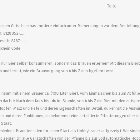
alle zeigen
alle zeigen
alle zeigen
Teile
ZUBEHÖR
WÜRZEKÜHLUNG
s einen Gutschein hast notiere einfach unter Bemerkungen vor dem Bestellun
 E128052-......
.ch; 8787-......
chein Code
ht nur Bier selber konsumieren, sondern das Brauen erlernen? Mit diesem Bi
b und lernst, wie ein Brauvorgang von A bis Z durchgeführt wird.
nsam mit einem Brauer ca. (100 Liter Bier), vom Einmaischen bis zum Abfüllen
MILCHGEWINDE
 darfst: Nach dem Kurs bist du im Stande, von A bis Z ein Bier mit den entsp
opfen, Malz und Hefe und deren Eigenschaften im Detail, du kennst die Ausw
Reduzierstücke
n und deren Funktionen, du bekommst eine detaillierte Erläuterungen über da
Schaugläser und
Staat.
Schiebventil
hiedene Brauutensilien für einen Start als Hobbybrauer aufgezeigt. Wir sind 
d zeigen dir alle Gerätschaften von der Pfanne bis zur vollautomatische Ho