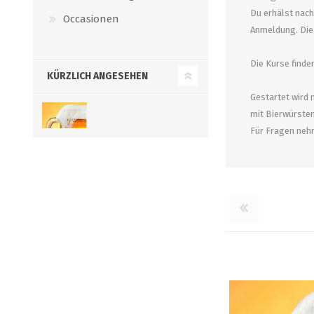
Verbindungen
Du erhälst nach
Occasionen
alle zeigen
Anmeldung. Die 
alle zeigen
Die Kurse finden
KÜRZLICH ANGESEHEN
Gestartet wird 
mit Bierwürsten
Für Fragen nehm