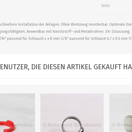
alle zeigen
alle zeigen
alle zeigen
Teile
ZUBEHÖR
WÜRZEKÜHLUNG
schnellere Installation der Anlagen. Ohne Werkzeug montierbar. Optimale Du
gungsfähigkeit. Anwendbar mit Kunststoff- und Metallrohren. SK-Zulassung.
16" passend für Schlauch 4 x 8 mm 3/8" passend für Schlauch 6,7 x 9,5 mm 1/
ENUTZER, DIE DIESEN ARTIKEL GEKAUFT H
MILCHGEWINDE
Reduzierstücke
Schaugläser und
Schiebventil