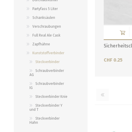
Verbindungen
alle zeigen
Partyfass 5 Liter
alle zeigen
Schanksäulen
Verschraubungen
Full Real Ale Cask
Zapfhähne
Sicherheitscl
Kunststoffverbinder
CHF 0.25
Steckverbinder
Schraubverbinder
AG
Schraubverbinder
IG
Steckverbinder Knie
Steckverbinder Y
und T
Steckverbinder
Hahn