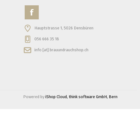
Hauptstrasse 1, 5026 Densbüren
056 666 35 18
info [at] brauundrauchshop.ch
Powered by
iShop Cloud, think software GmbH, Bern