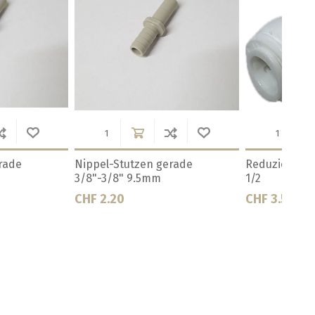
b.1/2"-3/8"gerade
Schnellverb.1/2"-5/16"gerade
Schne
Kunstst.
Kunst
CHF 2.80
CHF 3