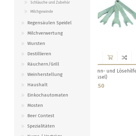
Schläuche und Zubehör
Milchgewinde
Regensäulen Speidel
Milchverwertung
Wursten
Destillieren
Räuchern/Grill
de
Nippel-Stutzen gerade
Reduzierteil 1/2
Weinherstellung
3/8"-3/8" 9.5mm
1/2
Haushalt
CHF 2.20
CHF 3.50
Einkochautomaten
Mosten
Beer Contest
Spezialitäten