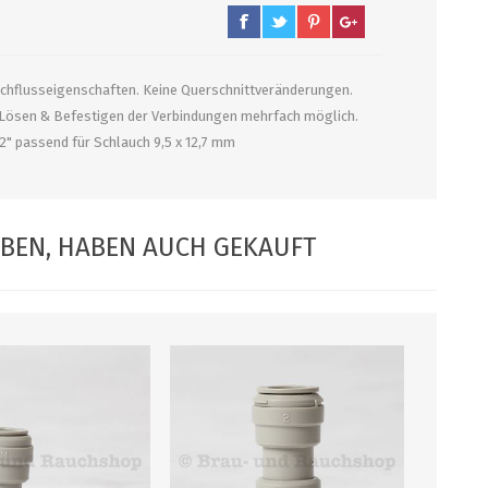
PUMPEN/ FILTER
KEGS / ZUBEHÖR
rchflusseigenschaften. Keine Querschnittveränderungen.
 Lösen & Befestigen der Verbindungen mehrfach möglich.
Filter, Siebe
Kegs neu und Occasionen
2" passend für Schlauch 9,5 x 12,7 mm
Filterpumpen
Ersatzteile und Zubehör
Pumpen
CO2 und Zubehör
Druckminderer
ABEN, HABEN AUCH GEKAUFT
alle zeigen