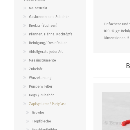
alle zeigen
alle zeigen
alle zeigen
Malzextrakt
Gasbrenner und Zubehör
PALETTENBEZUG
OCCASIONEN
ABFÜLLGERÄTE JEDER ART
MESSINSTRUMENTE
Einfachere und 
Bierkits (Büchsen)
100-%ige Reini
Pfannen, Hähne, Kochtöpfe
Abfüllgeräte drucklos
Stammwürze/Dichte
Dimensionen: 5/
Reinigung/ Desinfektion
Gegendruckabfüller
Messzylinder für Spindeln
Abfüllgeräte jeder Art
PH-Messung
Messinstrumente
Thermometer
B
Zubehör
alle zeigen
Würzekühlung
Pumpen/ Filter
ZAPFSYSTEME/ PARTYFASS
SCHLÄUCHE UND
ZUBEHÖR
Kegs / Zubehör
Growler
Zapfsysteme/ Partyfass
Briden und Klemmen
Tropfbleche
Growler
Neomatic-Sortiment
Durchlaufkühler
Tropfbleche
Schläuche
Partyfass 5 Liter
Durchlaufkühler