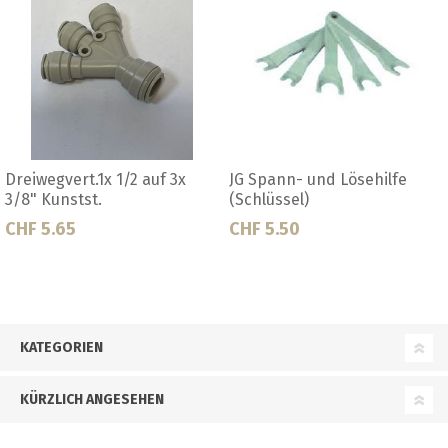
ösehilfe
Schnellverb.1/2" T-Stück
Schnellverb.1/2
Kunststoff
180° Kunststoff
CHF 3.50
CHF 4.20
KATEGORIEN
KÜRZLICH ANGESEHEN