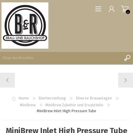
0
REGISTRIERUNG
ANMELDEN
WUNSCHLISTE
Home
Bierherstellung
Diverse Brauanlagen
0
MiniBrew
MiniBrew Zubehör und Ersatzteile
MiniBrew Inlet High Pressure Tube
MiniBrew Inlet High Pressure Tube