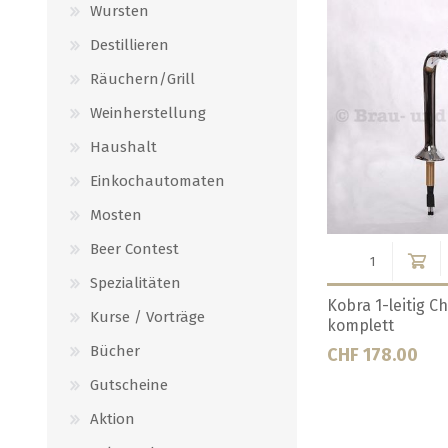
Wursten
Destillieren
Räuchern/Grill
Weinherstellung
Haushalt
Einkochautomaten
Mosten
Beer Contest
Spezialitäten
 rund
Kobra 3-leitig Chrom rund
Kobra 4-leitig 
Kurse / Vorträge
komplett
Bücher
CHF 254.00
CHF 368.00
Gutscheine
Aktion