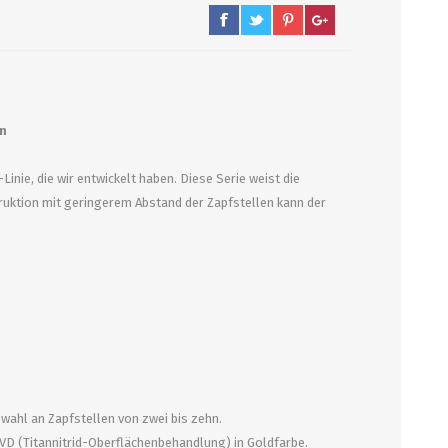
PUMPEN/ FILTER
KEGS / ZUBEHÖR
Filter, Siebe
Kegs neu und Occasionen
en
Filterpumpen
Ersatzteile und Zubehör
nie, die wir entwickelt haben. Diese Serie weist die
Pumpen
CO2 und Zubehör
truktion mit geringerem Abstand der Zapfstellen kann der
Druckminderer
alle zeigen
ahl an Zapfstellen von zwei bis zehn.
VD (Titannitrid-Oberflächenbehandlung) in Goldfarbe.