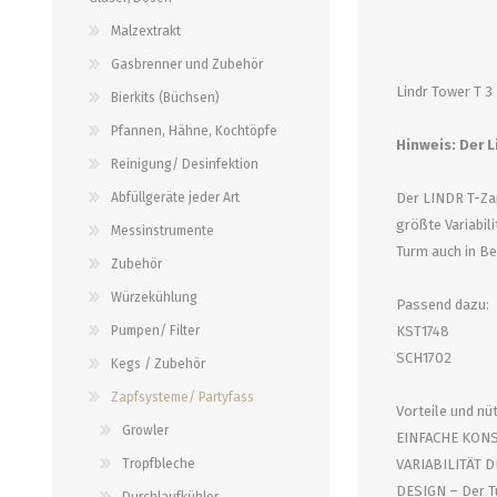
alle zeigen
alle zeigen
alle zeigen
Malzextrakt
Gasbrenner und Zubehör
PALETTENBEZUG
OCCASIONEN
ABFÜLLGERÄTE JEDER ART
MESSINSTRUMENTE
Lindr Tower T 3
Bierkits (Büchsen)
Pfannen, Hähne, Kochtöpfe
Abfüllgeräte drucklos
Stammwürze/Dichte
Hinweis: Der L
Reinigung/ Desinfektion
Gegendruckabfüller
Messzylinder für Spindeln
Abfüllgeräte jeder Art
Der LINDR T-Zap
PH-Messung
größte Variabil
Messinstrumente
Thermometer
Turm auch in B
Zubehör
alle zeigen
Würzekühlung
Passend dazu:
Pumpen/ Filter
KST1748
ZAPFSYSTEME/ PARTYFASS
SCHLÄUCHE UND
SCH1702
ZUBEHÖR
Kegs / Zubehör
Growler
Zapfsysteme/ Partyfass
Vorteile und nü
Briden und Klemmen
Tropfbleche
Growler
EINFACHE KONST
Neomatic-Sortiment
Durchlaufkühler
Tropfbleche
VARIABILITÄT D
Schläuche
DESIGN – Der Tu
Partyfass 5 Liter
Durchlaufkühler