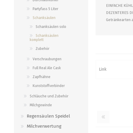
Verbindungen
EINFACHE KÜHLU
alle zeigen
Partyfass 5 Liter
DEZENTERES DES
alle zeigen
Schanksäulen
Getränkearten a
Schanksäulen solo
Schanksäulen
komplett
Zubehör
Verschraubungen
Full Real Ale Cask
Link
Zapfhähne
Kunststoffverbinder
Schläuche und Zubehör
Milchgewinde
Regensäulen Speidel
Milchverwertung