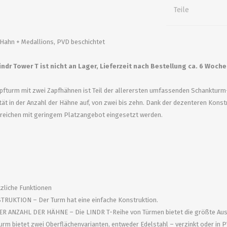
alle zeigen
alle zeigen
alle zeigen
Teile
ZUBEHÖR
WÜRZEKÜHLUNG
 Hahn + Medallions, PVD beschichtet
indr Tower T ist nicht an Lager, Lieferzeit nach Bestellung ca. 6 Woch
fturm mit zwei Zapfhähnen ist Teil der allerersten umfassenden Schankturm-Li
ität in der Anzahl der Hähne auf, von zwei bis zehn. Dank der dezenteren Kons
ereichen mit geringem Platzangebot eingesetzt werden.
MILCHGEWINDE
Reduzierstücke
tzliche Funktionen
Schaugläser und
RUKTION – Der Turm hat eine einfache Konstruktion.
Schiebventil
ER ANZAHL DER HÄHNE – Die LINDR T-Reihe von Türmen bietet die größte Ausw
rm bietet zwei Oberflächenvarianten, entweder Edelstahl – verzinkt oder in P