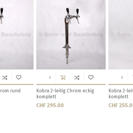
Chrom komplett
Lindr Cold Bridge 4 Hahn
Lindr Cold
Nostalgie Tapl.
Taplite
CHF 2050.00
CHF 1816.