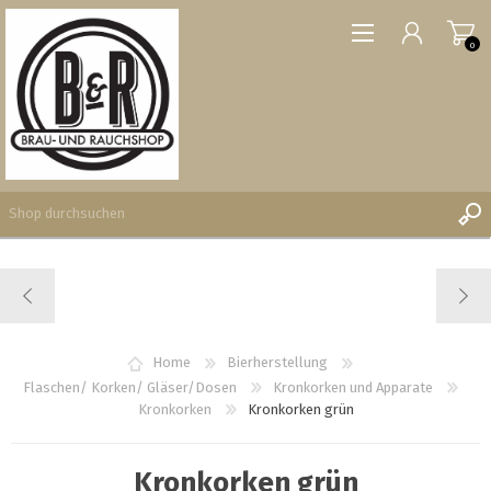
0
REGISTRIERUNG
ANMELDEN
WUNSCHLISTE
Home
Bierherstellung
0
Flaschen/ Korken/ Gläser/Dosen
Kronkorken und Apparate
Kronkorken
Kronkorken grün
Kronkorken grün