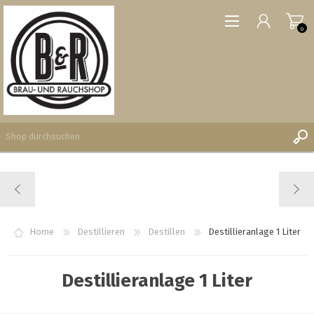
0
REGISTRIERUNG
ANMELDEN
WUNSCHLISTE
Home
Destillieren
Destillen
Destillieranlage 1 Liter
0
Destillieranlage 1 Liter