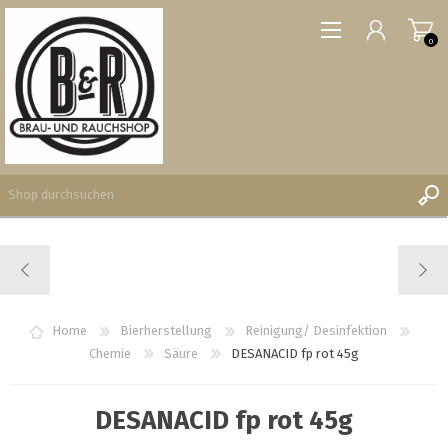
0
REGISTRIERUNG
ANMELDEN
WUNSCHLISTE
Home
Bierherstellung
Reinigung/ Desinfektion
0
Chemie
Säure
DESANACID fp rot 45g
DESANACID fp rot 45g