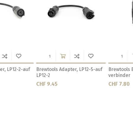
nt 1",
Brewtools Cable, LP12-5-pin,
Brewtools D
2m
200mm
CHF 19.90
CHF 281.0