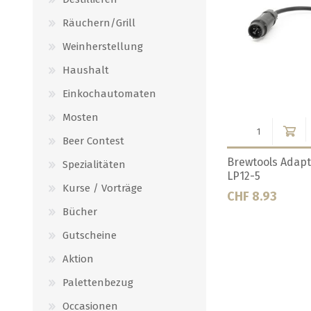
Räuchern/Grill
Weinherstellung
Haushalt
Einkochautomaten
Mosten
Beer Contest
1"
Brewtools Ball Joint 1"
Brewtools Ball Joi
Spezialitäten
Halterung
Wandmontage
Kurse / Vorträge
CHF 14.00
CHF 5.00
Bücher
Gutscheine
Aktion
Palettenbezug
Occasionen