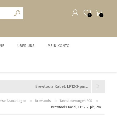
0
0
REGISTRIERUNG
NE
ÜBER UNS
MEIN KONTO
ANMELDEN
scheine
Team
MALZ UND BRAUZUSÄTZE
MILCHVERWERTUNG
WURSTEN
HEFE
chein
News und Agenda
BIO Malze
Käse
Trockenhefe
Fleisch-Hobel
Jobs
Brewtools Kabel, LP12-3-pin...
Barke® und Tennen- Malz
Joghurt
Flüssighefe
Wurst und Zubehör
Weyermann-Vertretung
Brühmalze
Kefir
Hefezucht
Messer
erse Brauanlagen
Brewtools
Tanksteuerungen FCS
Brewtools Kabel, LP12-2-pin, 2m
Caramelmalze
Starterset Bratwurst
alle zeigen