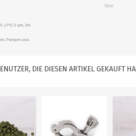
alle zeigen
alle zeigen
alle zeigen
Teile
ZUBEHÖR
WÜRZEKÜHLUNG
l, LP12-2-pin, 2m
en, Pumpen usw.
ENUTZER, DIE DIESEN ARTIKEL GEKAUFT H
MILCHGEWINDE
Reduzierstücke
Schaugläser und
Schiebventil