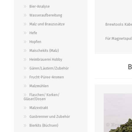
alle zeigen
alle zeigen
alle zeigen
Bier-Analyse
Wasseraufbereitung
PALETTENBEZUG
OCCASIONEN
ABFÜLLGERÄTE JEDER ART
MESSINSTRUMENTE
Malz und Brauzusätze
Brewtools Kabe
Hefe
Abfüllgeräte drucklos
Stammwürze/Dichte
Für Magnetspul
Hopfen
Gegendruckabfüller
Messzylinder für Spindeln
Maischekits (Malz)
PH-Messung
Heimbrauerei Hobby
Thermometer
B
Gären/Läutern/Zubehör
alle zeigen
Frucht-Püree-Aromen
Malzmühlen
ZAPFSYSTEME/ PARTYFASS
SCHLÄUCHE UND
Flaschen/ Korken/
ZUBEHÖR
Gläser/Dosen
Growler
Malzextrakt
Briden und Klemmen
Tropfbleche
Gasbrenner und Zubehör
Neomatic-Sortiment
Durchlaufkühler
Bierkits (Büchsen)
Schläuche
Partyfass 5 Liter