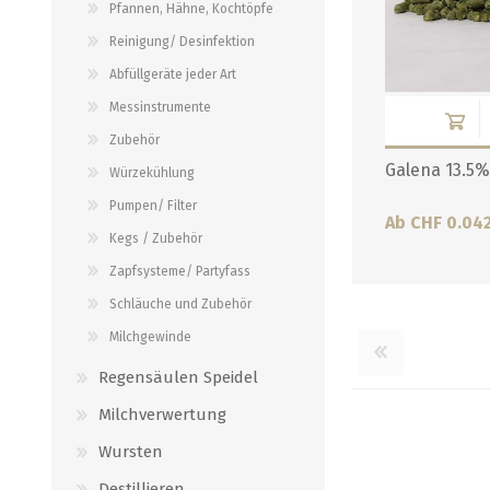
Pfannen, Hähne, Kochtöpfe
Verbindungen
alle zeigen
Reinigung/ Desinfektion
alle zeigen
Abfüllgeräte jeder Art
Messinstrumente
Zubehör
Galena 13.5%
Würzekühlung
Pumpen/ Filter
Ab CHF 0.04
Kegs / Zubehör
Zapfsysteme/ Partyfass
Schläuche und Zubehör
Milchgewinde
Regensäulen Speidel
Milchverwertung
Wursten
Destillieren